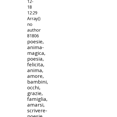
12-
18
12:29
Array()
no
author
81806
poesie,
anima-
magica,
poesia,
felicita,
anima,
amore,
bambini,
occhi,
grazie,
famiglia,
amarsi,
scrivere-
poesie,