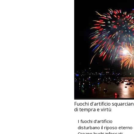
Fuochi d'artificio squarcian
di tempra e virtù
I fuochi d’artificio
disturbano il riposo eterno d
Creano buchi infossati