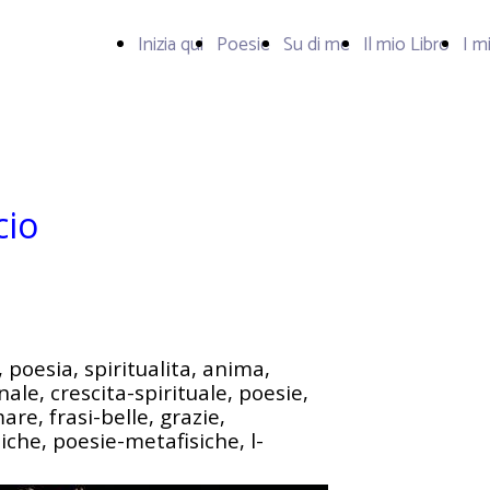
Inizia qui
Poesie
Su di me
Il mio Libro
I m
cio
poesia, spiritualita, anima,
ale, crescita-spirituale, poesie,
mare, frasi-belle, grazie,
iche, poesie-metafisiche, l-